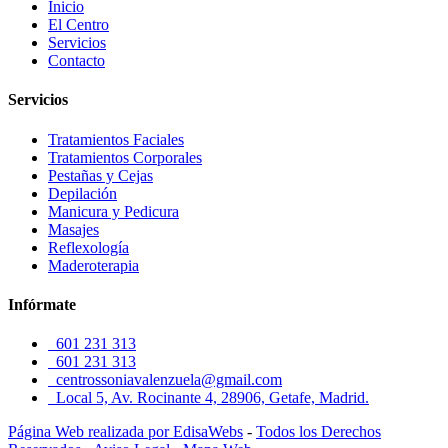
Inicio
El Centro
Servicios
Contacto
Servicios
Tratamientos Faciales
Tratamientos Corporales
Pestañas y Cejas
Depilación
Manicura y Pedicura
Masajes
Reflexología
Maderoterapia
Infórmate
601 231 313
601 231 313
centrossoniavalenzuela@gmail.com
Local 5, Av. Rocinante 4, 28906, Getafe, Madrid.
Página Web realizada por EdisaWebs
-
Todos los Derechos